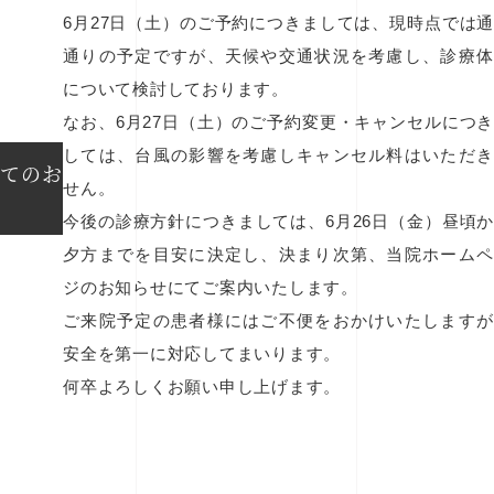
6
月
27
日（土）のご予約につきましては、現時点では
通りの予定ですが、天候や交通状況を考慮し、診療体
について検討しております。
なお、
6
月
27
日（土）のご予約変更・キャンセルにつ
しては、台風の影響を考慮しキャンセル料はいただき
いてのお
せん。
今後の診療方針につきましては、
6
月
26
日（金）昼頃
夕方までを目安に決定し、決まり次第、当院ホームペ
ジのお知らせにてご案内いたします。
ご来院予定の患者様にはご不便をおかけいたしますが
安全を第一に対応してまいります。
何卒よろしくお願い申し上げます。