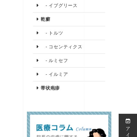
- イブグリース
乾癬
- トルツ
- コセンティクス
- ルミセフ
- イルミア
帯状疱疹