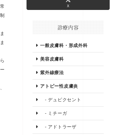
通常
X
制
診療内容
きま
ま
一般皮膚科・形成外科
美容皮膚科
から
ー
紫外線療法
アトピー性皮膚炎
、
- デュピクセント
- ミチーガ
- アドトラーザ