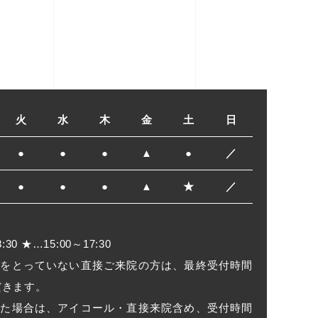
火
水
木
金
土
日
●
●
●
▲
●
／
●
●
●
▲
★
／
:30 ★…15:00～17:30
付をとっていない直接ご来院の方は、最終受付時間
だきます。
えた場合は、アイコール・直接来院含め、受付時間